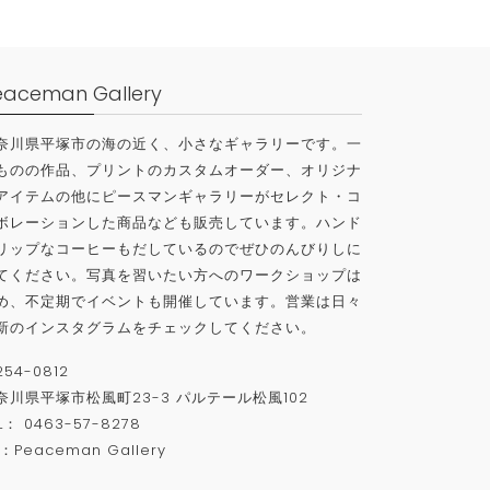
eaceman Gallery
奈川県平塚市の海の近く、小さなギャラリーです。一
ものの作品、プリントのカスタムオーダー、オリジナ
アイテムの他にピースマンギャラリーがセレクト・コ
ボレーションした商品なども販売しています。ハンド
リップなコーヒーもだしているのでぜひのんびりしに
てください。写真を習いたい方へのワークショップは
め、不定期でイベントも開催しています。営業は日々
新のインスタグラムをチェックしてください。
254-0812
奈川県平塚市松風町
23-3
パルテール松風
102
L
：
0463-57-8278
P：
Peaceman Gallery