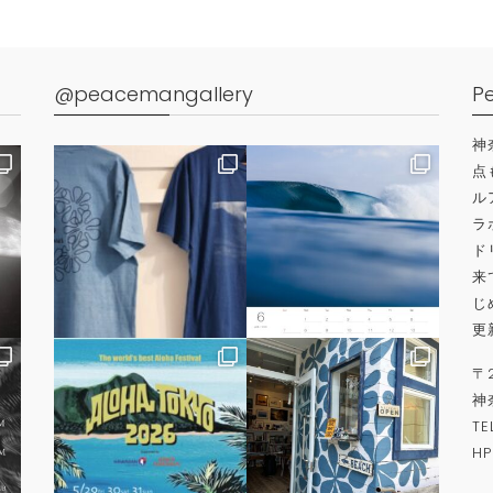
@peacemangallery
P
神
点
ル
ラ
ド
来
じ
更
〒
神
TE
H