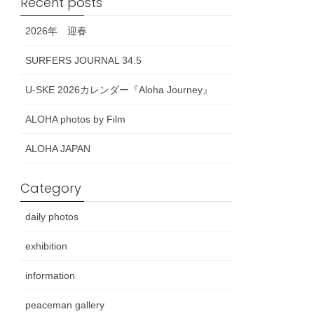
Recent posts
2026年 迎春
SURFERS JOURNAL 34.5
U-SKE 2026カレンダー『Aloha Journey』
ALOHA photos by Film
ALOHA JAPAN
Category
daily photos
exhibition
information
peaceman gallery