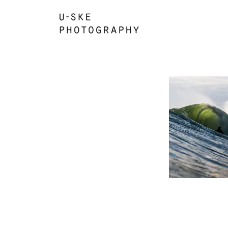
コ
ナ
ン
ビ
テ
ゲ
ン
ー
ツ
シ
へ
ョ
ス
ン
キ
に
ッ
移
プ
動