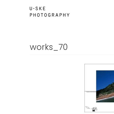
コ
ナ
ン
ビ
テ
ゲ
ン
ー
ツ
シ
へ
ョ
ス
ン
works_70
キ
に
ッ
移
プ
動