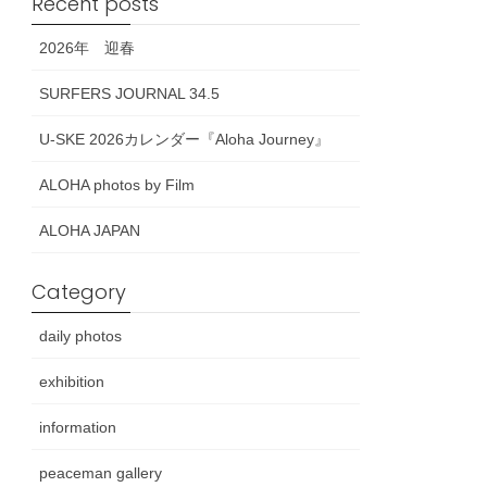
Recent posts
2026年 迎春
SURFERS JOURNAL 34.5
U-SKE 2026カレンダー『Aloha Journey』
ALOHA photos by Film
ALOHA JAPAN
Category
daily photos
exhibition
information
peaceman gallery