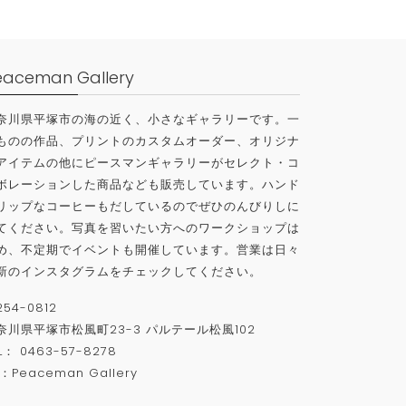
eaceman Gallery
奈川県平塚市の海の近く、小さなギャラリーです。一
ものの作品、プリントのカスタムオーダー、オリジナ
アイテムの他にピースマンギャラリーがセレクト・コ
ボレーションした商品なども販売しています。ハンド
リップなコーヒーもだしているのでぜひのんびりしに
てください。写真を習いたい方へのワークショップは
め、不定期でイベントも開催しています。営業は日々
新のインスタグラムをチェックしてください。
254-0812
奈川県平塚市松風町
23-3
パルテール松風
102
L
：
0463-57-8278
P：
Peaceman Gallery