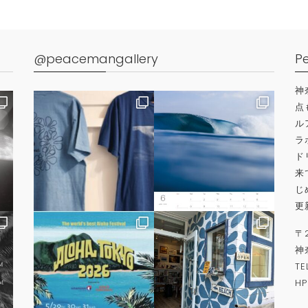
@peacemangallery
P
神
点
ル
ラ
ド
来
じ
更
〒
神
TE
H