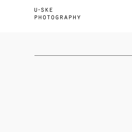
コ
ナ
ン
ビ
テ
ゲ
ン
ー
ツ
シ
へ
ョ
ス
ン
キ
に
ッ
移
プ
動