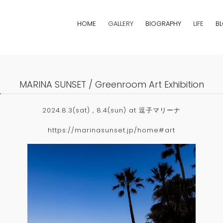
HOME
GALLERY
BIOGRAPHY
LIFE
B
MARINA SUNSET / Greenroom Art Exhibition
2024.8.3(sat) , 8.4(sun) at 逗子マリーナ
https://marinasunset.jp/home#art