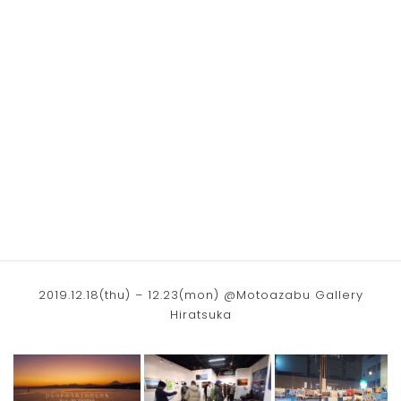
Our Sea, Hiratsuka – Group Exhibition
2019.12.18(thu) – 12.23(mon) @Motoazabu Gallery
Hiratsuka