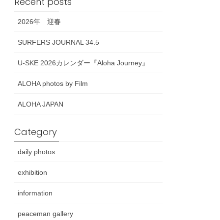
Recent posts
2026年 迎春
SURFERS JOURNAL 34.5
U-SKE 2026カレンダー『Aloha Journey』
ALOHA photos by Film
ALOHA JAPAN
Category
daily photos
exhibition
information
peaceman gallery