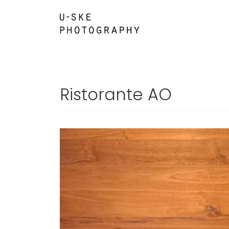
コ
ナ
ン
ビ
テ
ゲ
ン
ー
ツ
シ
へ
ョ
ス
ン
Ristorante AO
キ
に
ッ
移
プ
動