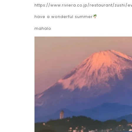
https://www.riviera.co.jp/restaurant/zushi/e
have a wonderful summer
mahalo