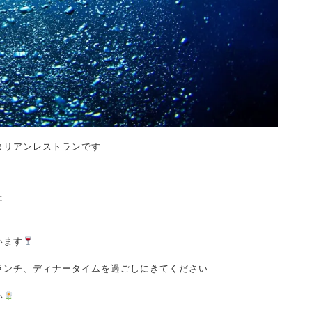
タリアンレストランです
た
います
ランチ、ディナータイムを過ごしにきてください
い